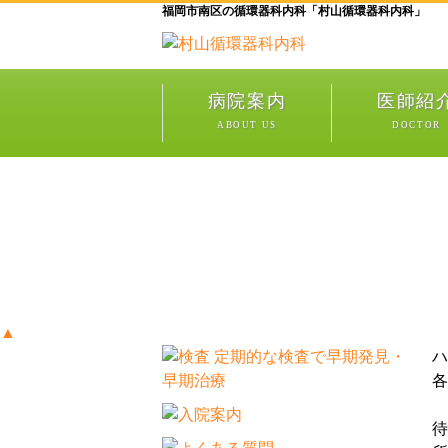
福岡市南区の循環器科内科「村山循環器科内科」
病院案内
医師紹
ABOUT US
DOCTOR
▲
ハ
各
待