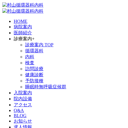
HOME
病院案内
医師紹介
診療案内
+
診療案内 TOP
循環器科
内科
検査
訪問診療
健康診断
予防接種
睡眠時無呼吸症候群
入院案内
院内設備
アクセス
Q&A
BLOG
お知らせ
求人情報